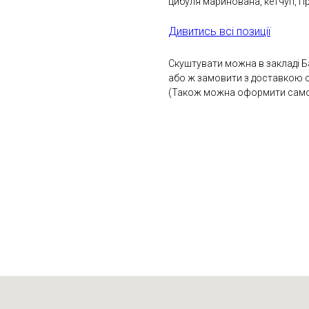
цибуля маринована, кетчуп, гі
Дивитись всі позиції
Cкуштувати можна в закладі Ба
або ж замовити з доставкою о
(Також можна оформити самови