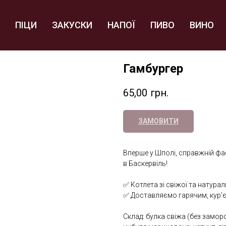
ПІЦИ
ЗАКУСКИ
НАПОЇ
ПИВО
ВИНО
Гамбургер
65,00
грн.
ЗАМОВИТИ
Вперше у Шполі, справжній фас
в Баскервіль!
✅ Котлета зі свіжої та натур
✅ Доставляємо гарячим, кур'
Склад: булка свіжа (без замор