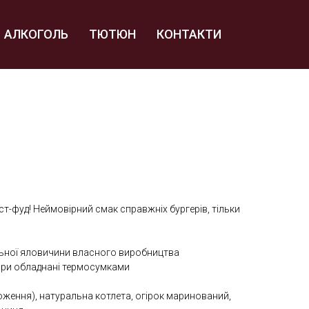
АЛКОГОЛЬ
ТЮТЮН
КОНТАКТИ
т-фуд! Неймовірний смак справжніх бургерів, тільки
альної яловичини власного виробництва
єри обладнані термосумками
оження), натуральна котлета, огірок маринований,