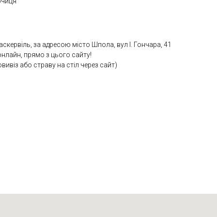
рчиця
скервіль, за адресою місто Шпола, вул І. Гончара, 41
нлайн, прямо з цього сайту!
віз або страву на стіл через сайт)